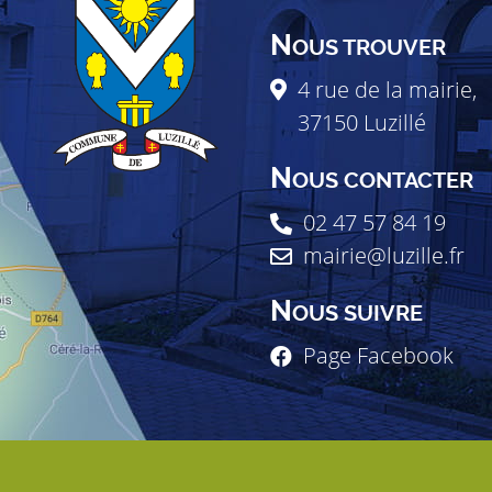
N
OUS TROUVER
4 rue de la mairie,
37150
Luzillé
N
OUS CONTACTER
02 47 57 84 19
mairie@luzille.fr
N
OUS SUIVRE
Page Facebook