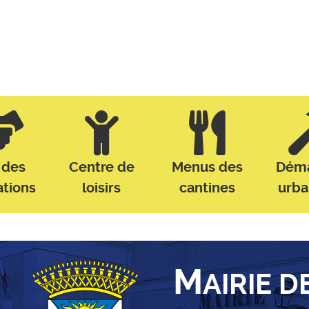
 des
Centre de
Menus des
Dém
ations
loisirs
cantines
urb
M
AIRIE D