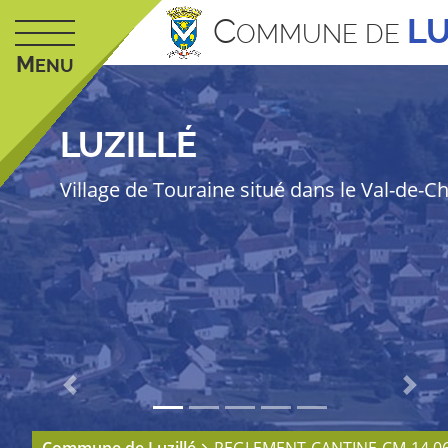
C
LU
OMMUNE DE
M
ENU
LUZILLÉ
Village de Touraine situé dans le Val-de-C
Previous
Next