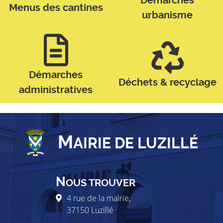
Démarches
Menus des cantines
urbanisme
Démarches
Déchets & recyclage
administratives
M
AIRIE DE LUZILLÉ
N
OUS TROUVER
4 rue de la mairie,
37150
Luzillé