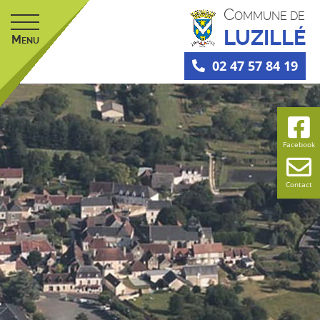
C
OMMUNE DE
LUZILLÉ
M
ENU
02 47 57 84 19
Facebook
Contact