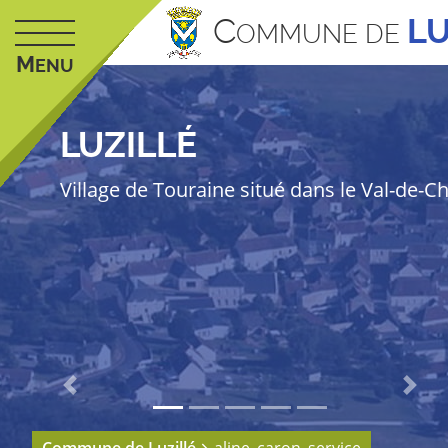
C
LU
OMMUNE DE
M
ENU
LUZILLÉ
Village de Touraine situé dans le Val-de-C
Previous
Next