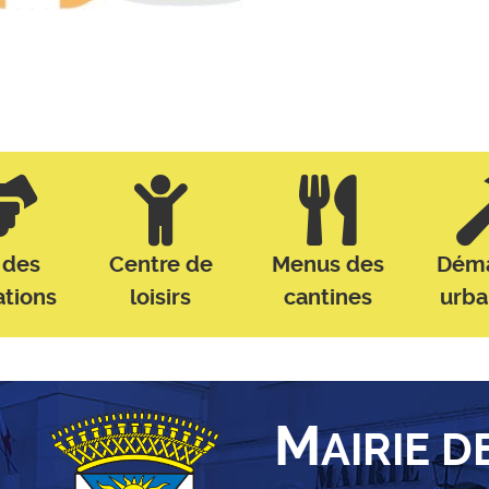
 des
Centre de
Menus des
Dém
ations
loisirs
cantines
urb
M
AIRIE D