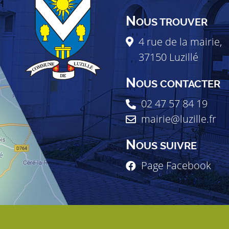
N
OUS TROUVER
4 rue de la mairie,
37150
Luzillé
N
OUS CONTACTER
02 47 57 84 19
mairie@luzille.fr
N
OUS SUIVRE
Page Facebook