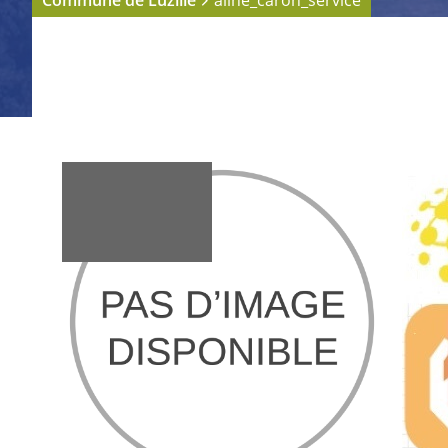
Commune de Luzillé
aline_caron_service