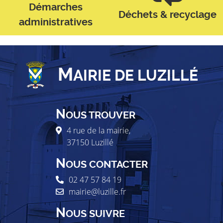
Démarches
Déchets & recyclage
administratives
M
AIRIE DE LUZILLÉ
N
OUS TROUVER
4 rue de la mairie,
37150
Luzillé
N
OUS CONTACTER
02 47 57 84 19
mairie@luzille.fr
N
OUS SUIVRE