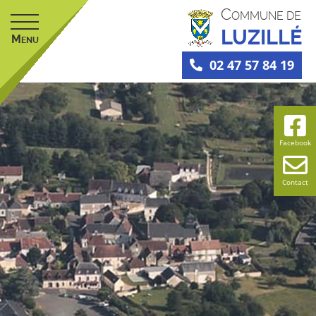
C
OMMUNE DE
LUZILLÉ
M
ENU
02 47 57 84 19
Facebook
Contact