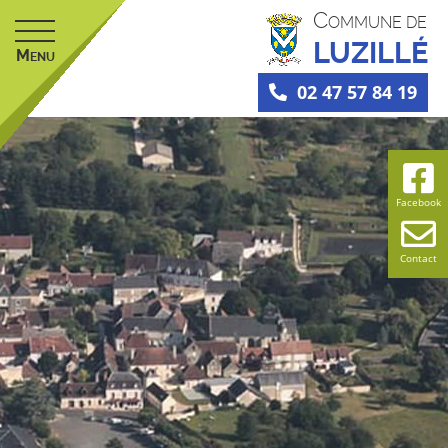
C
OMMUNE DE
LUZILLÉ
M
ENU
02 47 57 84 19
Facebook
Contact