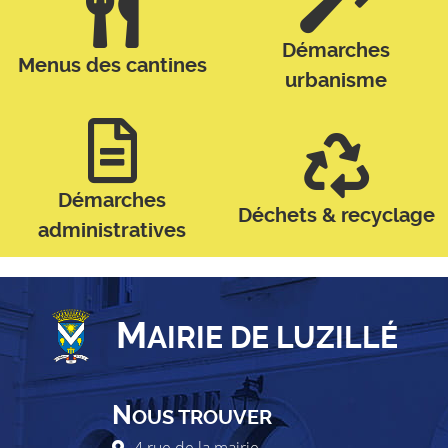
Démarches
Menus des cantines
urbanisme
Démarches
Déchets & recyclage
administratives
M
AIRIE DE LUZILLÉ
N
OUS TROUVER