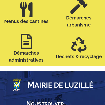
Démarches
Menus des cantines
urbanisme
Démarches
Déchets & recyclage
administratives
M
AIRIE DE LUZILLÉ
N
OUS TROUVER