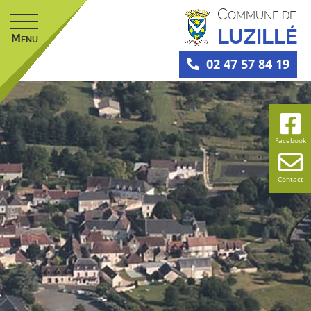
C
OMMUNE DE
LUZILLÉ
M
ENU
02 47 57 84 19
Facebook
Contact