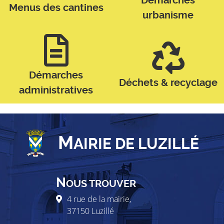
Démarches
Menus des cantines
urbanisme
Démarches
Déchets & recyclage
administratives
M
AIRIE DE LUZILLÉ
N
OUS TROUVER
4 rue de la mairie,
37150
Luzillé