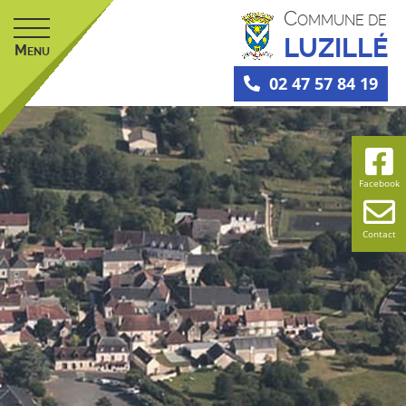
C
OMMUNE DE
LUZILLÉ
M
ENU
02 47 57 84 19
Facebook
Contact